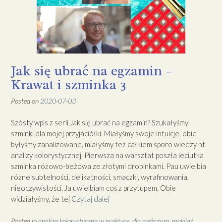
Jak się ubrać na egzamin –
Krawat i szminka 3
Posted on
2020-07-03
Szósty wpis z serii Jak się ubrać na egzamin? Szukałyśmy
szminki dla mojej przyjaciółki. Miałyśmy swoje intuicje, obie
byłyśmy zanalizowane, miałyśmy też całkiem sporo wiedzy nt.
analizy kolorystycznej. Pierwsza na warsztat poszła leciutka
szminka różowo-beżowa ze złotymi drobinkami. Pau uwielbia
różne subtelności, delikatności, smaczki, wyrafinowania,
nieoczywistości. Ja uwielbiam coś z przytupem. Obie
widziałyśmy, że tej
Czytaj dalej
Posted in
analiza kolorystyczna w praktyce
,
dla mężczyzn
,
makijaż