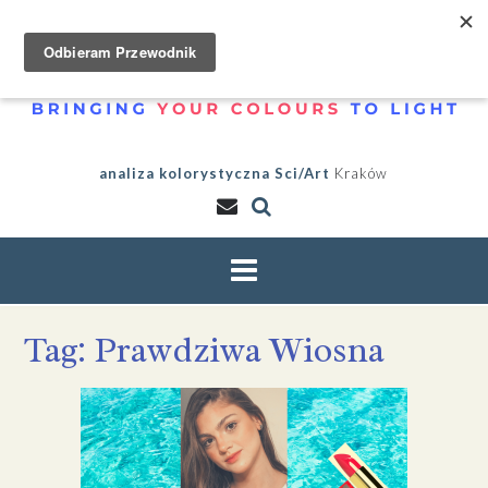
S
k
i
p
t
o
c
analiza kolorystyczna Sci/Art
Kraków
o
n
t
e
n
t
Tag:
Prawdziwa Wiosna