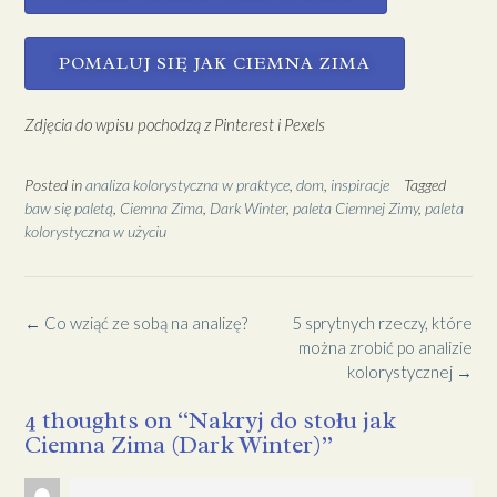
POMALUJ SIĘ JAK CIEMNA ZIMA
Zdjęcia do wpisu pochodzą z Pinterest i Pexels
Posted in
analiza kolorystyczna w praktyce
,
dom
,
inspiracje
Tagged
baw się paletą
,
Ciemna Zima
,
Dark Winter
,
paleta Ciemnej Zimy
,
paleta
kolorystyczna w użyciu
←
Co wziąć ze sobą na analizę?
5 sprytnych rzeczy, które
można zrobić po analizie
kolorystycznej
→
4 thoughts on “
Nakryj do stołu jak
Ciemna Zima (Dark Winter)
”