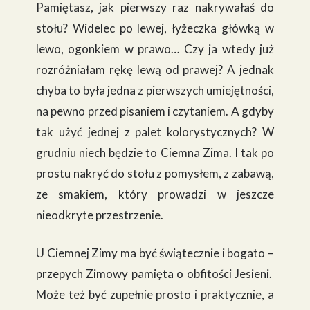
Pamiętasz, jak pierwszy raz nakrywałaś do
stołu? Widelec po lewej, łyżeczka główką w
lewo, ogonkiem w prawo… Czy ja wtedy już
rozróżniałam rękę lewą od prawej? A jednak
chyba to była jedna z pierwszych umiejętności,
na pewno przed pisaniem i czytaniem. A gdyby
tak użyć jednej z palet kolorystycznych? W
grudniu niech będzie to Ciemna Zima. I tak po
prostu nakryć do stołu z pomysłem, z zabawą,
ze smakiem, który prowadzi w jeszcze
nieodkryte przestrzenie.
U Ciemnej Zimy ma być świątecznie i bogato –
przepych Zimowy pamięta o obfitości Jesieni.
Może też być zupełnie prosto i praktycznie, a