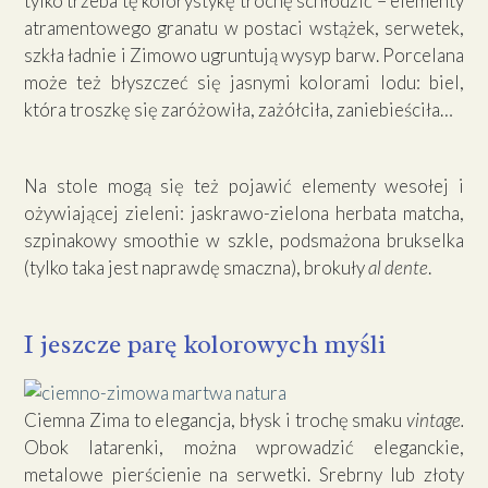
tylko trzeba tę kolorystykę trochę schłodzić – elementy
atramentowego granatu w postaci wstążek, serwetek,
szkła ładnie i Zimowo ugruntują wysyp barw. Porcelana
może też błyszczeć się jasnymi kolorami lodu: biel,
która troszkę się zaróżowiła, zażółciła, zaniebieściła…
Na stole mogą się też pojawić elementy wesołej i
ożywiającej zieleni: jaskrawo-zielona herbata matcha,
szpinakowy smoothie w szkle, podsmażona brukselka
(tylko taka jest naprawdę smaczna), brokuły
al dente
.
I jeszcze parę kolorowych myśli
Ciemna Zima to elegancja, błysk i trochę smaku
vintage.
Obok latarenki, można wprowadzić eleganckie,
metalowe pierścienie na serwetki. Srebrny lub złoty