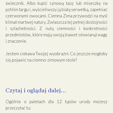
świecznik. Albo kupić cynową tacę lub miseczkę na
pchlim targu i, wyścieliwszy ją białą serwetką, zapełniać
czerwonymi owocami. Ciemna Zima przywodzi na myśl
klimat martwej natury. Zwłaszcza tej pełnej dostojności
i szlachetności. Z nutą ciemności i konkretności
przedmiotów, które mają swoją (nawet ołowianą) wagę
i znaczenie.
Jestem ciekawa Twojej wyobraźni. Co jeszcze mogłoby
się pojawić na ciemno-zimowym stole?
Czytaj i oglądaj dalej...
Ogólnie o paletach dla 12 typów urody możesz
przeczytać tu: