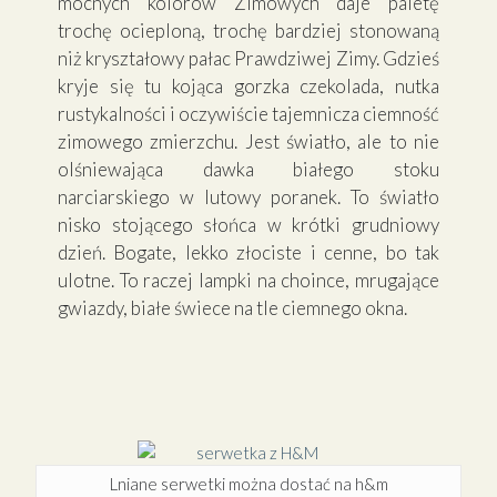
mocnych kolorów Zimowych daje paletę
trochę ocieploną, trochę bardziej stonowaną
niż kryształowy pałac Prawdziwej Zimy. Gdzieś
kryje się tu kojąca gorzka czekolada, nutka
rustykalności i oczywiście tajemnicza ciemność
zimowego zmierzchu. Jest światło, ale to nie
olśniewająca dawka białego stoku
narciarskiego w lutowy poranek. To światło
nisko stojącego słońca w krótki grudniowy
dzień. Bogate, lekko złociste i cenne, bo tak
ulotne. To raczej lampki na choince, mrugające
gwiazdy, białe świece na tle ciemnego okna.
Lniane serwetki można dostać na h&m