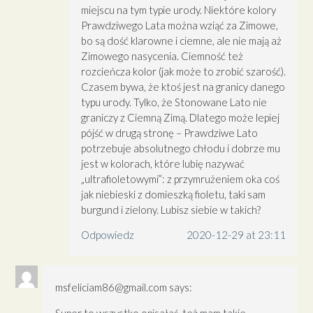
miejscu na tym typie urody. Niektóre kolory
Prawdziwego Lata można wziąć za Zimowe,
bo są dość klarowne i ciemne, ale nie mają aż
Zimowego nasycenia. Ciemność też
rozcieńcza kolor (jak może to zrobić szarość).
Czasem bywa, że ktoś jest na granicy danego
typu urody. Tylko, że Stonowane Lato nie
graniczy z Ciemną Zimą. Dlatego może lepiej
pójść w drugą stronę – Prawdziwe Lato
potrzebuje absolutnego chłodu i dobrze mu
jest w kolorach, które lubię nazywać
„ultrafioletowymi”: z przymrużeniem oka coś
jak niebieski z domieszką fioletu, taki sam
burgund i zielony. Lubisz siebie w takich?
Odpowiedz
2020-12-29 at 23:11
msfeliciam86@gmail.com
says:
Super to wszystko opisałaś, też mam takie