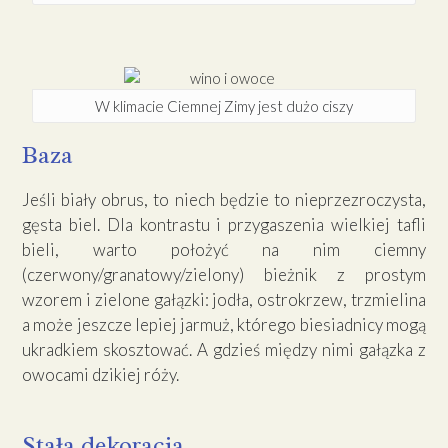
W klimacie Ciemnej Zimy jest dużo ciszy
Baza
Jeśli biały obrus, to niech będzie to nieprzezroczysta,
gęsta biel. Dla kontrastu i przygaszenia wielkiej tafli
bieli, warto położyć na nim ciemny
(czerwony/granatowy/zielony) bieżnik z prostym
wzorem i zielone gałązki: jodła, ostrokrzew, trzmielina
a może jeszcze lepiej jarmuż, którego biesiadnicy mogą
ukradkiem skosztować. A gdzieś między nimi gałązka z
owocami dzikiej róży.
Stała dekoracja