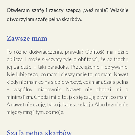
Otwieram szafę i rzeczy szepcą „weź mnie”. Właśnie
otworzyłam szafę pełną skarbów.
Zawsze mam
To różne doświadczenia, prawda?
Obfitość
ma różne
oblicza. I może słyszymy tyle o obfitości, że aż trochę
jej za dużo – taki paradoks. Przeciążenie i opływanie.
Nie lubię tego, co mam i cieszy mnie to, co mam. Nawet
kiedy nie mam co na siebie włożyć, coś mam. Szafa pełna
– wspólny mianownik. Nawet nie chodzi mi o
minimalizm. Chodzi mi o to, jak się czuję z tym, co mam.
A nawet nie czuję, tylko jaka jest relacja. Albo brzmienie
między mną i tym, co moje.
Szafa pełna skarbów