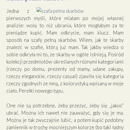
Jedna z
pierwszych myśli, które miałam po mojej własnej
analizie: wolę to niż ubrania, które mogłabym za te
pieniądze kupić. Mam odkrycie, mam klucz. Mam
sposób na szafę pełną skarbów. Wiem, jak te skarby
znaleźć w szafie, którą już mam. Tak jakby wiedza o
sobie odkryła mi to, że skarby w ogóle istnieją. Pośród
kolekcji przedmiotów określanych różnymi kategoriami
(rzeczy po domu, prezenty od mamy, udane zakupy,
rzeczy eleganckie, rzeczy casual) zjawiła się kategoria
rzeczy zgodnych ze mną, z kolorystyką wpisaną w moje
ciało. Perełki nowego typu.
One nie są potrzebne, żeby przeżyć, żeby się „jakoś”
ubrać. Można ich nawet nie zauważyć, gdy się je ma.
Można je tak zwyczajnie lubić, a potem kupić podobny
zamiennik w trochę mocniejszym kolorze (bo taki ładny