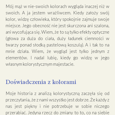
Mój mąż w nie-swoich kolorach wygląda inaczej niż w
swoich. A ja jestem wrażliwcem. Kiedy założy swój
kolor, widzę człowieka, który spokojnie zajmuje swoje
miejsce. Jego obecność nie jest skurczona ani szalona,
ani wycofująca się. Wiem, że to są tylko efekty optyczne
(głowa za duża do ciała, duży ładunek ciemności w
twarzy ponad słodką pastelową koszulą). A i tak to na
mnie działa. Wiem, że wygląd jest tylko jednym z
elementów. I nadal lubię, kiedy go widzę w jego
własnym kolorystycznym majestacie.
Doświadczenia z kolorami
Moje historia z analizą kolorystyczną zaczęła się od
przeczytania, że z nami wszystko jest dobrze. Że każdy z
nas jest piękny i nie potrzebuje w sobie niczego
przerabiać. Jedyna rzecz do zmiany to to, co na siebie