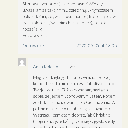
Stonowanym Latem) paletkę Jasnej Wiosny
uważałam za taką hmm… dziecinną? A tymczasem
pokazałaś mi, że „witalność i humor”, które są też w
tych kolorach (i w moim charakterze :)) to też
rodzaj siły.
Pozdrawiam.
Odpowiedz
2020-05-09 at 13:05
Anna Kolorfocus
says:
Mag_da, dziękuję. Trudno wyrazić, ile Twój
komentarz dla mnie znaczy. I jak blisko mi do
Twojej sytuacji. Też zaczynałam, myśląc o
sobie, że jestem Stonowanym Latem. Potem
zostałam zanalizowana jako Ciemna Zima. A
potem na kursie okazałam się Jasnym Latem.
Wstrząs. I pamiętam dobrze, jak Christine
(moja nauczycielka) ugryzła się w język, kiedy
zaczęła zdanie od The power of Dark