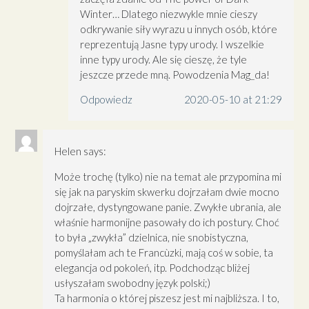
Winter… Dlatego niezwykle mnie cieszy
odkrywanie siły wyrazu u innych osób, które
reprezentują Jasne typy urody. I wszelkie
inne typy urody. Ale się cieszę, że tyle
jeszcze przede mną. Powodzenia Mag_da!
Odpowiedz
2020-05-10 at 21:29
Helen
says:
Może trochę (tylko) nie na temat ale przypomina mi
się jak na paryskim skwerku dojrzałam dwie mocno
dojrzałe, dystyngowane panie. Zwykłe ubrania, ale
właśnie harmonijne pasowały do ich postury. Choć
to była „zwykła” dzielnica, nie snobistyczna,
pomyślałam ach te Francùzki, mają coś w sobie, ta
elegancja od pokoleń, itp. Podchodząc bliżej
usłyszałam swobodny język polski;)
Ta harmonia o której piszesz jest mi najbliższa. I to,