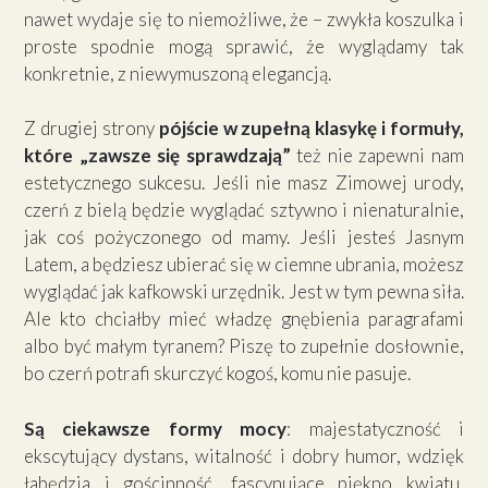
nawet wydaje się to niemożliwe, że – zwykła koszulka i
proste spodnie mogą sprawić, że wyglądamy tak
konkretnie, z niewymuszoną elegancją.
Z drugiej strony
pójście w zupełną klasykę i formuły,
które „zawsze się sprawdzają”
też nie zapewni nam
estetycznego sukcesu. Jeśli nie masz Zimowej urody,
czerń z bielą będzie wyglądać sztywno i nienaturalnie,
jak coś pożyczonego od mamy. Jeśli jesteś Jasnym
Latem, a będziesz ubierać się w ciemne ubrania, możesz
wyglądać jak kafkowski urzędnik. Jest w tym pewna siła.
Ale kto chciałby mieć władzę gnębienia paragrafami
albo być małym tyranem? Piszę to zupełnie dosłownie,
bo czerń potrafi skurczyć kogoś, komu nie pasuje.
Są ciekawsze formy mocy
: majestatyczność i
ekscytujący dystans, witalność i dobry humor, wdzięk
łabędzia i gościnność, fascynujące piękno kwiatu,