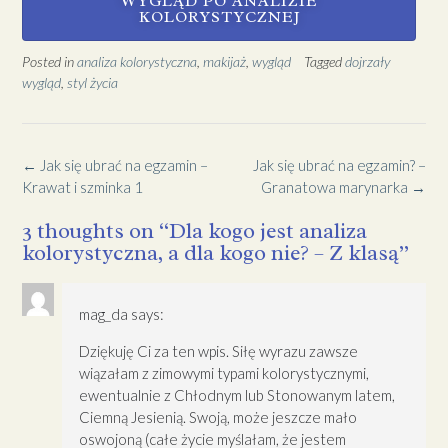
WYGLĄD PO ANALIZIE
KOLORYSTYCZNEJ
Posted in
analiza kolorystyczna
,
makijaż
,
wygląd
Tagged
dojrzały
wygląd
,
styl życia
←
Jak się ubrać na egzamin –
Jak się ubrać na egzamin? –
Krawat i szminka 1
Granatowa marynarka
→
3 thoughts on “
Dla kogo jest analiza
kolorystyczna, a dla kogo nie? – Z klasą
”
mag_da
says:
Dziękuję Ci za ten wpis. Siłę wyrazu zawsze
wiązałam z zimowymi typami kolorystycznymi,
ewentualnie z Chłodnym lub Stonowanym latem,
Ciemną Jesienią. Swoją, może jeszcze mało
oswojoną (całe życie myślałam, że jestem