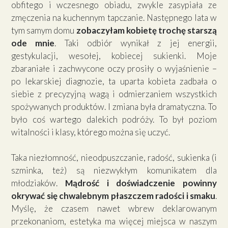
obfitego i wczesnego obiadu, zwykle zasypiała ze
zmęczenia na kuchennym tapczanie. Następnego lata w
tym samym domu
zobaczyłam kobietę trochę starszą
ode mnie
. Taki odbiór wynikał z jej energii,
gestykulacji, wesołej, kobiecej sukienki. Moje
zbaraniałe i zachwycone oczy prosiły o wyjaśnienie –
po lekarskiej diagnozie, ta uparta kobieta zadbała o
siebie z precyzyjną wagą i odmierzaniem wszystkich
spożywanych produktów. I zmiana była dramatyczna. To
było coś wartego dalekich podróży. To był poziom
witalności i klasy, którego można się uczyć.
Taka niezłomność, nieodpuszczanie, radość, sukienka (i
szminka, też) są niezwykłym komunikatem dla
młodziaków.
Mądrość i doświadczenie powinny
okrywać się chwalebnym płaszczem radości i smaku
.
Myślę, że czasem nawet wbrew deklarowanym
przekonaniom, estetyka ma więcej miejsca w naszym