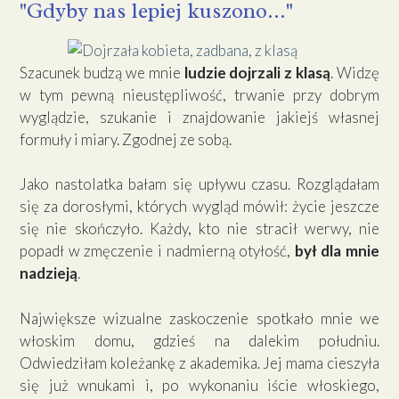
"Gdyby nas lepiej kuszono…"
Szacunek budzą we mnie
ludzie dojrzali z klasą
. Widzę
w tym pewną nieustępliwość, trwanie przy dobrym
wyglądzie, szukanie i znajdowanie jakiejś własnej
formuły i miary. Zgodnej ze sobą.
Jako nastolatka bałam się upływu czasu. Rozglądałam
się za dorosłymi, których wygląd mówił: życie jeszcze
się nie skończyło. Każdy, kto nie stracił werwy, nie
popadł w zmęczenie i nadmierną otyłość,
był dla mnie
nadzieją
.
Największe wizualne zaskoczenie spotkało mnie we
włoskim domu, gdzieś na dalekim południu.
Odwiedziłam koleżankę z akademika. Jej mama cieszyła
się już wnukami i, po wykonaniu iście włoskiego,