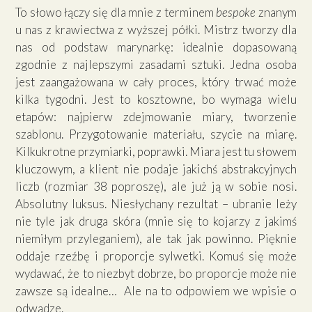
To słowo łączy się dla mnie z terminem
bespoke
znanym
u nas z krawiectwa z wyższej półki. Mistrz tworzy dla
nas od podstaw marynarkę: idealnie dopasowaną
zgodnie z najlepszymi zasadami sztuki. Jedna osoba
jest zaangażowana w cały proces, który trwać może
kilka tygodni. Jest to kosztowne, bo wymaga wielu
etapów: najpierw zdejmowanie miary, tworzenie
szablonu. Przygotowanie materiału, szycie na miarę.
Kilkukrotne przymiarki, poprawki. Miara jest tu słowem
kluczowym, a klient nie podaje jakichś abstrakcyjnych
liczb (rozmiar 38 poproszę), ale już ją w sobie nosi.
Absolutny luksus. Niesłychany rezultat – ubranie leży
nie tyle jak druga skóra (mnie się to kojarzy z jakimś
niemiłym przyleganiem), ale tak jak powinno. Pięknie
oddaje rzeźbę i proporcje sylwetki. Komuś się może
wydawać, że to niezbyt dobrze, bo proporcje może nie
zawsze są idealne… Ale na to odpowiem we wpisie o
odwadze.