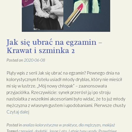
Jak się ubrać na egzamin –
Krawat i szminka 2
Posted on
2020-06-08
Piąty wpis z serii Jak się ubrać na egzamin? Pewnego dnia na
kolorystycznym fotelu usiadł młody dryblas, który nie mieścił
mi się w lustrze. „Mój nowy chłopak” – zaanonsowała
przyjaciółka. Rzeczywiście: synek przerósł ją i po stroju
nastolatka z wszelkimi akcesoriami było widać, że to już młody
mężczyzna z własnym gustem i upodobaniami. Pierwsze chusty
Czytaj dalej
Posted in
analiza kolorystyczna w praktyce
,
dla mężczyzn
,
makijaż
Tagged
czerwień
,
dodatki
,
Jasne Lato
,
Letnie typy urody
,
Prawdziwe